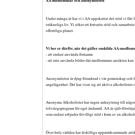
AA-medlemmar och anonymiteten
Under många år har vi i AA uppskattat det stöd vi fått 
oräkneliga liv. Vi söker ert fortsatta stöd och samarbe
offentliga planet.
Vi ber er därför, när det gäller enskilda AA-medle
- att endast använda förnamn
- att inte använda bilder där medlemmars ansikten kan
Anonymiteten är djup förankrad i vår gemenskap och för
angelägenhet. Det har visat sig att aktiva alkoholister o
Anonyma Alkoholister har ingen anknytning till någ
tolvstegsprogram för eget ändamål. AA är självförsörj
som endast erbjuder frivilligt stöd i form av en alkohol
Över hela världen har åtskilliga uppmärksammade artikl