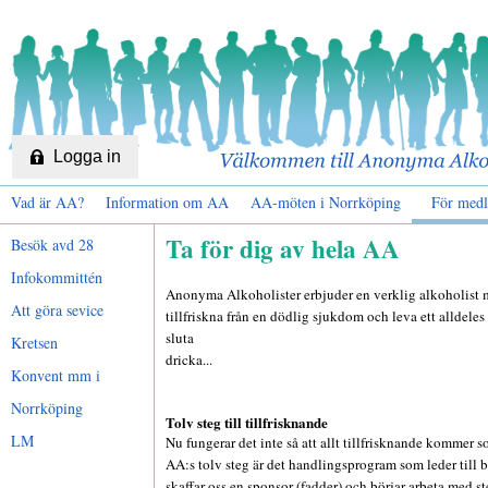
Logga in
Vad är AA?
Information om AA
AA-möten i Norrköping
För med
Ta för dig av hela AA
Besök avd 28
Infokommittén
Anonyma Alkoholister erbjuder en verklig alkoholist m
Att göra sevice
tillfriskna från en dödlig sjukdom och leva ett alldele
sluta
Kretsen
dricka...
Konvent mm i
Norrköping
Tolv steg till tillfrisknande
LM
Nu fungerar det inte så att allt tillfrisknande kommer s
AA:s tolv steg är det handlingsprogram som leder till 
skaffar oss en sponsor (fadder) och börjar arbeta med s